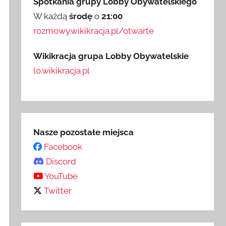
Spotkania grupy Lobby Obywatelskiego
W każdą
środę
o
21:00
rozmowy.wikikracja.pl/otwarte
Wikikracja grupa Lobby Obywatelskie
lo.wikikracja.pl
Nasze pozostałe miejsca
Facebook
Discord
YouTube
Twitter