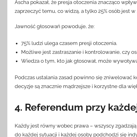
Ascha pokazał, że presja otoczenia znacząco wpływ
zaprzeczyć temu, co widzą, a tylko 25% osób jest w 
Jawność głosowań powoduje, że:
75% ludzi ulega czasem presji otoczenia.
Możliwe jest zastraszanie i kontrolowanie, czy o
Wiedza o tym, kto jak głosował, może wywoływa
Podczas ustalania zasad powinno się zniwelować 
decyzje są znacznie mądrzejsze i korzystne dla wię
4. Referendum przy każdej
Każdy jest równy wobec prawa – wszyscy zgadzają się
do każdej sytuacji i każdej osoby podchodzi się in