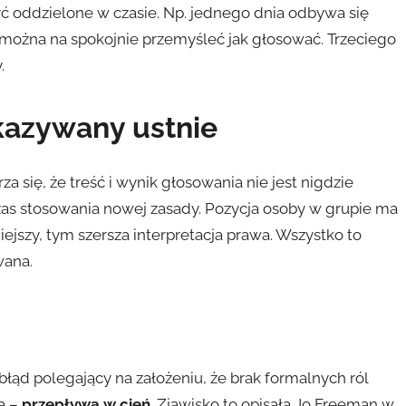
 oddzielone w czasie. Np. jednego dnia odbywa się
 można na spokojnie przemyśleć jak głosować. Trzeciego
.
kazywany ustnie
za się, że treść i wynik głosowania nie jest nigdzie
zas stosowania nowej zasady. Pozycja osoby w grupie ma
ejszy, tym szersza interpretacja prawa. Wszystko to
wana.
łąd polegający na założeniu, że brak formalnych ról
a –
przepływa w cień
. Zjawisko to opisała Jo Freeman w