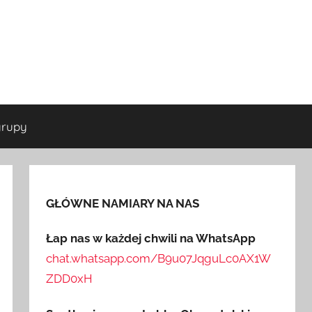
grupy
GŁÓWNE NAMIARY NA NAS
Łap nas w każdej chwili na WhatsApp
chat.whatsapp.com/B9u07JqguLc0AX1W
ZDD0xH