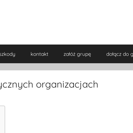
szkody
kontakt
załóż grupę
dołącz do 
cznych organizacjach