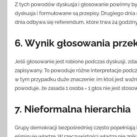
Z tych powodów dyskusja i głosowanie powinny być
dyskusja i formułowane są przepisy. Drugiego dnia
dnia odbywa się referendum, które trwa 24 godziny
6. Wynik głosowania prze
Jeśli głosowanie jest robione podczas dyskusji, zdar
zapisywany. To powoduje różne interpretacje podc
w tym przypadku duże znaczenie: im ktoś jest ważni
powoduje, że zasada 1 osoba = 1 głos nie jest stoso
7. Nieformalna hierarchia
Grupy demokracji bezpośredniej często popełniają b
eliminuje władzę. W rzeczywistości władza nie znik