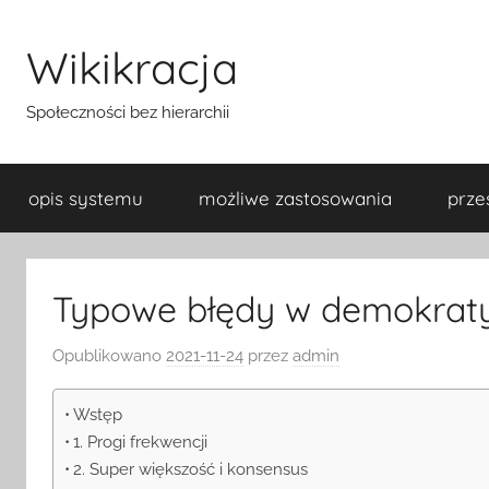
Przejdź
do
Wikikracja
treści
Społeczności bez hierarchii
opis systemu
możliwe zastosowania
prze
Typowe błędy w demokraty
Opublikowano
2021-11-24
przez
admin
Wstęp
1. Progi frekwencji
2. Super większość i konsensus