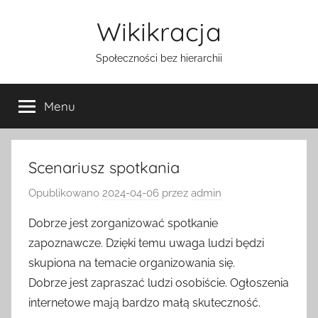
Przejdź
Wikikracja
do
treści
Społeczności bez hierarchii
Menu
Scenariusz spotkania
Opublikowano
2024-04-06
przez
admin
Dobrze jest zorganizować spotkanie
zapoznawcze. Dzięki temu uwaga ludzi będzi
skupiona na temacie organizowania się.
Dobrze jest zapraszać ludzi osobiście. Ogłoszenia
internetowe mają bardzo małą skuteczność.