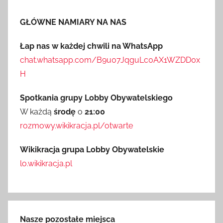
GŁÓWNE NAMIARY NA NAS
Łap nas w każdej chwili na WhatsApp
chat.whatsapp.com/B9u07JqguLc0AX1WZDD0x
H
Spotkania grupy Lobby Obywatelskiego
W każdą
środę
o
21:00
rozmowy.wikikracja.pl/otwarte
Wikikracja grupa Lobby Obywatelskie
lo.wikikracja.pl
Nasze pozostałe miejsca