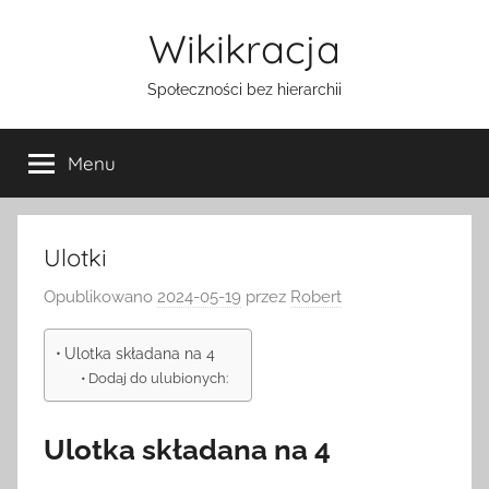
Przejdź
Wikikracja
do
treści
Społeczności bez hierarchii
Menu
Ulotki
Opublikowano
2024-05-19
przez
Robert
Ulotka składana na 4
Dodaj do ulubionych:
Ulotka składana na 4