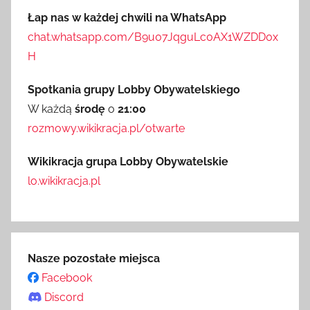
Łap nas w każdej chwili na WhatsApp
chat.whatsapp.com/B9u07JqguLc0AX1WZDD0x
H
Spotkania grupy Lobby Obywatelskiego
W każdą
środę
o
21:00
rozmowy.wikikracja.pl/otwarte
Wikikracja grupa Lobby Obywatelskie
lo.wikikracja.pl
Nasze pozostałe miejsca
Facebook
Discord