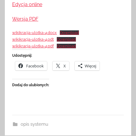
Edycja online
Wersja PDF
wikikracja-ulotka-4.docx
Download
wikikracja-ulotka-4.odt
Download
wikikracja-ulotka-4.pdf
Download
Udostępnij:
Facebook
X
Więcej
Dodaj do ulubionych:
opis systemu