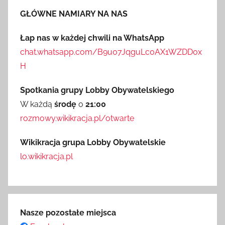
GŁÓWNE NAMIARY NA NAS
Łap nas w każdej chwili na WhatsApp
chat.whatsapp.com/B9u07JqguLc0AX1WZDD0x
H
Spotkania grupy Lobby Obywatelskiego
W każdą
środę
o
21:00
rozmowy.wikikracja.pl/otwarte
Wikikracja grupa Lobby Obywatelskie
lo.wikikracja.pl
Nasze pozostałe miejsca