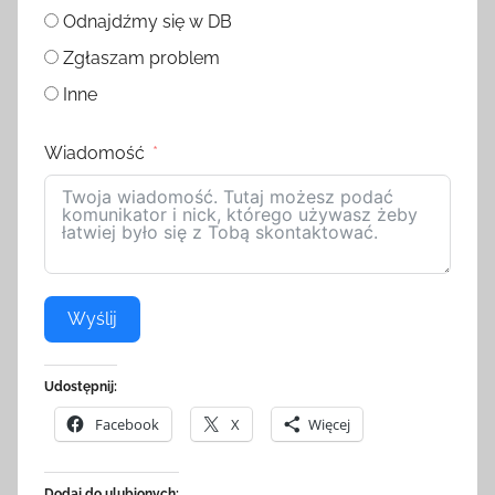
Odnajdźmy się w DB
Zgłaszam problem
Inne
Wiadomość
Wyślij
Udostępnij:
Facebook
X
Więcej
Dodaj do ulubionych: