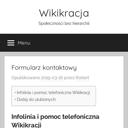
Przejdź
Wikikracja
do
treści
Społeczności bez hierarchii
Menu
Formularz kontaktowy
Opublikowano
2019-03-16
przez
Robert
Infolinia i pomoc telefoniczna Wikikracji
Dodaj do ulubionych:
Infolinia i pomoc telefoniczna
Wikikracji